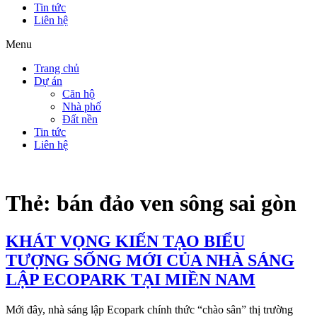
Tin tức
Liên hệ
Menu
Trang chủ
Dự án
Căn hộ
Nhà phố
Đất nền
Tin tức
Liên hệ
Thẻ:
bán đảo ven sông sai gòn
KHÁT VỌNG KIẾN TẠO BIỂU
TƯỢNG SỐNG MỚI CỦA NHÀ SÁNG
LẬP ECOPARK TẠI MIỀN NAM
Mới đây, nhà sáng lập Ecopark chính thức “chào sân” thị trường