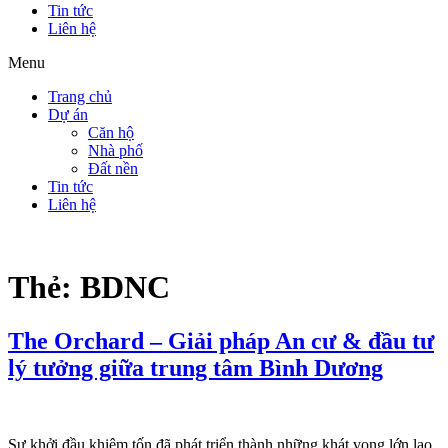
Tin tức
Liên hệ
Menu
Trang chủ
Dự án
Căn hộ
Nhà phố
Đất nền
Tin tức
Liên hệ
Thẻ:
BDNC
The Orchard – Giải pháp An cư & đầu tư
lý tưởng giữa trung tâm Bình Dương
Sự khởi đầu khiêm tốn đã phát triển thành những khát vọng lớn lao