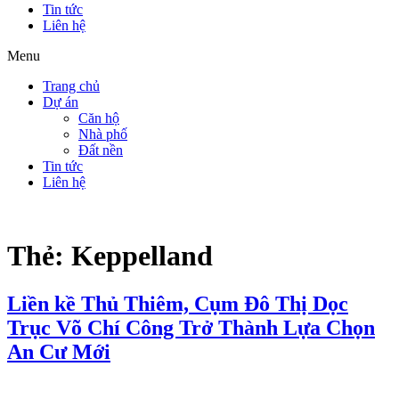
Tin tức
Liên hệ
Menu
Trang chủ
Dự án
Căn hộ
Nhà phố
Đất nền
Tin tức
Liên hệ
Thẻ:
Keppelland
Liền kề Thủ Thiêm, Cụm Đô Thị Dọc
Trục Võ Chí Công Trở Thành Lựa Chọn
An Cư Mới