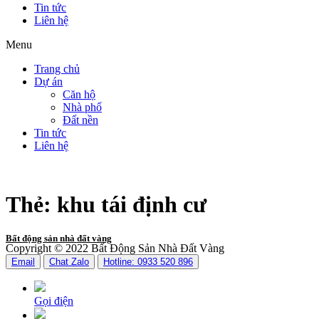
Tin tức
Liên hệ
Menu
Trang chủ
Dự án
Căn hộ
Nhà phố
Đất nền
Tin tức
Liên hệ
Thẻ:
khu tái định cư
Bất động sản nhà đất vàng
Copyright © 2022 Bất Động Sản Nhà Đất Vàng
Email
Chat Zalo
Hotline: 0933 520 896
Gọi điện