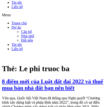
Tin tức
Liên hệ
Menu
Trang chủ
Dự án
Căn hộ
Nhà phố
Đất nền
Tin tức
Liên hệ
Thẻ:
Le phi truoc ba
8 điểm mới của Luật đất đai 2022 và thuế
mua bán nhà đất bạn nên biết
Vừa qua, Quốc hội Việt Nam đã thông qua Nghị quyết “Chương
trình xây dựng luật và pháp lệnh năm 2022”, trong đó có sự điều
chỉnh Chương trình xây dựng luật và pháp lệnh năm 2021. Điều