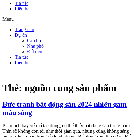
Tin tức
Liên hệ
Menu
Trang chủ
Dự án
Căn hộ
Nhà phố
Đất nền
Tin tức
Liên hệ
Thẻ:
nguồn cung sản phẩm
Bức tranh bất động sản 2024 nhiều gam
màu sáng
Phân tích bảy yếu tố tác động, có thể thấy bất động sản trong năm
Thìn sẽ không còn tối như thời gian qua, nhưng cũng không sáng
ngay. 3 luật quan trọng về Kinh doanh Bất động sản, Nhà ở và Đất