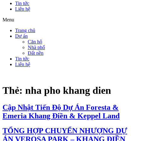
Tin tức
Liên hệ
Menu
Trang chủ
Dự án
Căn hộ
Nhà phố
Đất nền
Tin tức
Liên hệ
Thẻ:
nha pho khang dien
Cập Nhật Tiến Độ Dự Án Foresta &
Emeria Khang Điền & Keppel Land
TỔNG HỢP CHUYỂN NHƯỢNG DỰ
ÁN VEROSA PARK – KHANG ĐIỀN