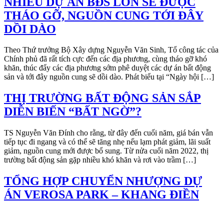
NHIỀU DỰ ÁN BĐS LỚN SẼ ĐƯỢC
THÁO GỠ, NGUỒN CUNG TỚI ĐÂY
DỒI DÀO
Theo Thứ trưởng Bộ Xây dựng Nguyễn Văn Sinh, Tổ công tác của
Chính phủ đã rất tích cực đến các địa phương, cùng tháo gỡ khó
khăn, thúc đẩy các địa phương sớm phê duyệt các dự án bất động
sản và tới đây nguồn cung sẽ dồi dào. Phát biểu tại “Ngày hội […]
THỊ TRƯỜNG BẤT ĐỘNG SẢN SẮP
DIỄN BIẾN “BẤT NGỜ”?
TS Nguyễn Văn Đính cho rằng, từ đây đến cuối năm, giá bán vẫn
tiếp tục đi ngang và có thể sẽ tăng nhẹ nếu lạm phát giảm, lãi suất
giảm, nguồn cung mới được bổ sung. Từ nửa cuối năm 2022, thị
trường bất động sản gặp nhiều khó khăn và rơi vào trầm […]
TỔNG HỢP CHUYỂN NHƯỢNG DỰ
ÁN VEROSA PARK – KHANG ĐIỀN