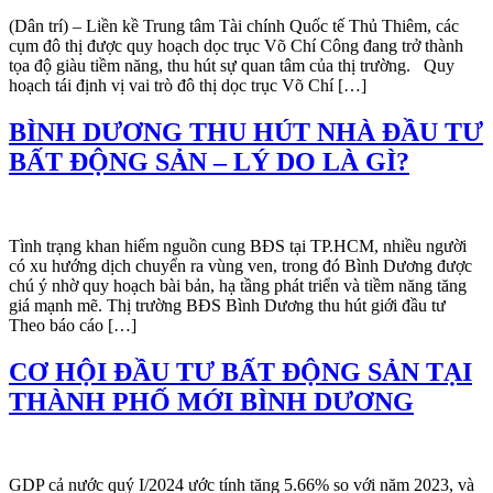
(Dân trí) – Liền kề Trung tâm Tài chính Quốc tế Thủ Thiêm, các
cụm đô thị được quy hoạch dọc trục Võ Chí Công đang trở thành
tọa độ giàu tiềm năng, thu hút sự quan tâm của thị trường. Quy
hoạch tái định vị vai trò đô thị dọc trục Võ Chí […]
BÌNH DƯƠNG THU HÚT NHÀ ĐẦU TƯ
BẤT ĐỘNG SẢN – LÝ DO LÀ GÌ?
Tình trạng khan hiếm nguồn cung BĐS tại TP.HCM, nhiều người
có xu hướng dịch chuyển ra vùng ven, trong đó Bình Dương được
chú ý nhờ quy hoạch bài bản, hạ tầng phát triển và tiềm năng tăng
giá mạnh mẽ. Thị trường BĐS Bình Dương thu hút giới đầu tư
Theo báo cáo […]
CƠ HỘI ĐẦU TƯ BẤT ĐỘNG SẢN TẠI
THÀNH PHỐ MỚI BÌNH DƯƠNG
GDP cả nước quý I/2024 ước tính tăng 5.66% so với năm 2023, và