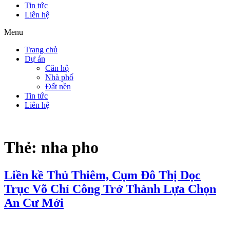
Tin tức
Liên hệ
Menu
Trang chủ
Dự án
Căn hộ
Nhà phố
Đất nền
Tin tức
Liên hệ
Thẻ:
nha pho
Liền kề Thủ Thiêm, Cụm Đô Thị Dọc
Trục Võ Chí Công Trở Thành Lựa Chọn
An Cư Mới