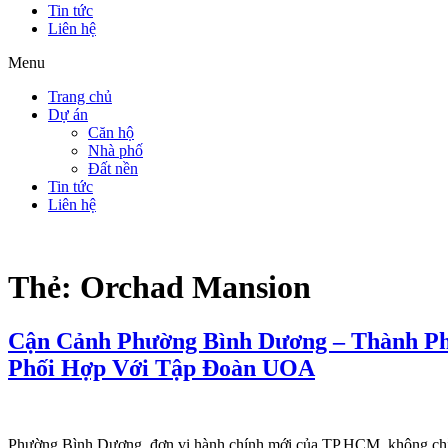
Tin tức
Liên hệ
Menu
Trang chủ
Dự án
Căn hộ
Nhà phố
Đất nền
Tin tức
Liên hệ
Thẻ:
Orchad Mansion
Cận Cảnh Phường Bình Dương – Thành Ph
Phối Hợp Với Tập Đoàn UOA
Phường Bình Dương, đơn vị hành chính mới của TP.HCM, không chỉ 