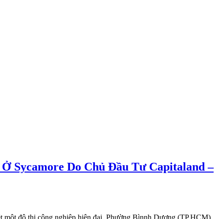
 Ở Sycamore Do Chủ Đầu Tư Capitaland –
ét một đô thị công nghiệp hiện đại. Phường Bìnnh Dương (TP.HCM)