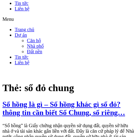
Tin tức
Liên hệ
Menu
Trang chủ
Dự án
Căn hộ
Nhà phố
Đất nền
Tin tức
Liên hệ
Thẻ:
sổ đỏ chung
Sổ hồng là gì – Sổ hồng khác gì sổ đỏ?
thông tin cần biết Sổ Chung, sổ riêng…
“Sổ hồng” là Giấy chứng nhận quyền sử dụng đất, quyền sở hữu
nhà ở và tài sản khác gắn liền với đất. Đây là căn cứ pháp lý để Nhà
nước công nhận quyền sử dụng đất, quyền sở hữu nhà ở, tài sản