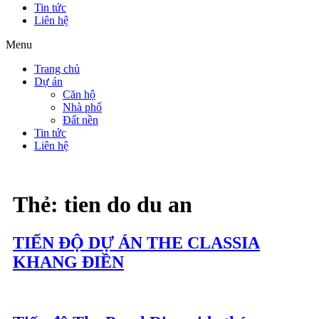
Tin tức
Liên hệ
Menu
Trang chủ
Dự án
Căn hộ
Nhà phố
Đất nền
Tin tức
Liên hệ
Thẻ:
tien do du an
TIẾN ĐỘ DỰ ÁN THE CLASSIA
KHANG ĐIỀN