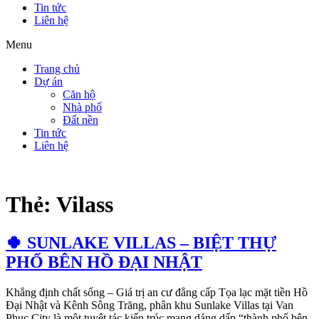
Tin tức
Liên hệ
Menu
Trang chủ
Dự án
Căn hộ
Nhà phố
Đất nền
Tin tức
Liên hệ
Thẻ:
Vilass
🍀 SUNLAKE VILLAS – BIỆT THỰ
PHỐ BÊN HỒ ĐẠI NHẬT
Khẳng định chất sống – Giá trị an cư đẳng cấp Tọa lạc mặt tiền Hồ
Đại Nhật và Kênh Sông Trăng, phân khu Sunlake Villas tại Van
Phuc City là một tuyệt tác kiến trúc mang dáng dấp “thành phố bên