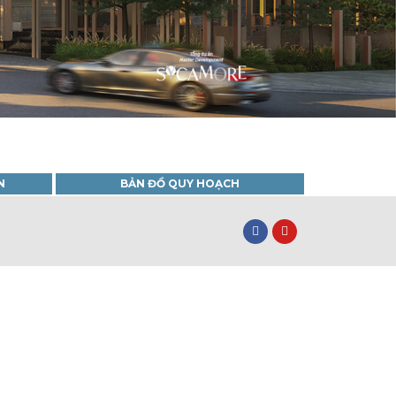
N
BẢN ĐỒ QUY HOẠCH