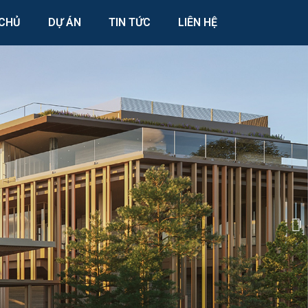
CHỦ
DỰ ÁN
TIN TỨC
LIÊN HỆ