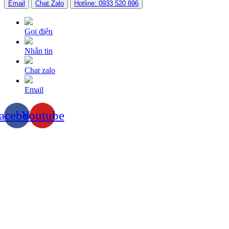
Email
Chat Zalo
Hotline: 0933 520 896
Gọi điện
Nhắn tin
Chat zalo
Email
acebook
Youtube