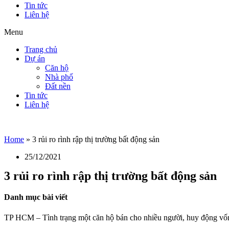
Tin tức
Liên hệ
Menu
Trang chủ
Dự án
Căn hộ
Nhà phố
Đất nền
Tin tức
Liên hệ
Home
»
3 rủi ro rình rập thị trường bất động sản
25/12/2021
3 rủi ro rình rập thị trường bất động sản
Danh mục bài viết
TP HCM – Tình trạng một căn hộ bán cho nhiều người, huy động vốn n