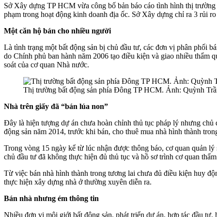
Sở Xây dựng TP HCM vừa công bố bản báo cáo tình hình thị trường bấ
phạm trong hoạt động kinh doanh địa ốc. Sở Xây dựng chỉ ra 3 rủi ro 
Một căn hộ bán cho nhiều người
Là tình trạng một bất động sản bị chủ đầu tư, các đơn vị phân phối 
do Chính phủ ban hành năm 2006 tạo điều kiện và giao nhiều thẩm q
soát của cơ quan Nhà nước.
Thị trường bất động sản phía Đông TP HCM. Ảnh: Quỳnh Trầ
Nhà trên giấy đã “bán lúa non”
Đây là hiện tượng dự án chưa hoàn chỉnh thủ tục pháp lý nhưng chủ đ
động sản năm 2014, trước khi bán, cho thuê mua nhà hình thành trong
Trong vòng 15 ngày kể từ lúc nhận được thông báo, cơ quan quản lý sẽ
chủ đầu tư đã không thực hiện đủ thủ tục và hồ sơ trình cơ quan thẩm
Từ việc bán nhà hình thành trong tương lai chưa đủ điều kiện huy đ
thực hiện xây dựng nhà ở thường xuyên diễn ra.
Bán nhà nhưng ém thông tin
Nhiều đơn vị môi giới bất động sản, phát triển dự án, hợp tác đầu 