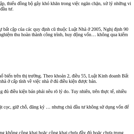
p, thiếu đồng bộ gây khó khăn trong việc ngăn chặn, xử lý những vi
đầu tư.
 sự bất cập của các quy định cũ thuộc Luật Nhà ở 2005, Nghị định 90
, nghiệm thu hoàn thành công trình, huy động vốn… không qua kiểm
ổ biến trên thị trường. Theo khoản 2, điều 55, Luật Kinh doanh Bất
hà ở cấp tỉnh về việc nhà ở đủ điều kiện được bán.
 đủ điều kiện bán phải nêu rõ lý do. Tuy nhiên, trên thực tế, nhiều
 đặt cọc, giữ chỗ, đăng ký … nhưng chủ đầu tư không sử dụng vốn để
hưng không công khai hoặc công khai chưa đầy đủ hoặc chưa trung