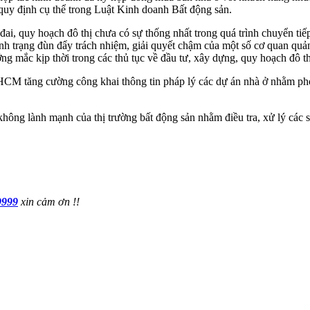
 quy định cụ thể trong Luật Kinh doanh Bất động sản.
ai, quy hoạch đô thị chưa có sự thống nhất trong quá trình chuyển tiếp
ó tình trạng đùn đẩy trách nhiệm, giải quyết chậm của một số cơ quan q
g mắc kịp thời trong các thủ tục về đầu tư, xây dựng, quy hoạch đô thị
CM tăng cường công khai thông tin pháp lý các dự án nhà ở nhằm phò
ng lành mạnh của thị trường bất động sản nhằm điều tra, xử lý các sa
9999
xin cảm ơn !!