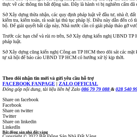
thực về các thông tin bất động sản. Đây là hành vi bị nghiêm cấm đã
Sở Xây dựng thừa nhận, các quy định pháp luật về đầu tư, nhà ở, đất đ
kiểm tra, kiểm toán, rà soát lại thủ tục pháp lý. Điều này dẫn đến c
bộ. Để giải quyết bất cập này, Nhà nước cần có giải pháp tháo gỡ vướn
Trước các hạn chế và rủi ro trên, Sở Xây dựng kiến nghị UBND TP H
pháp luật.
Sở Xây dựng cũng kiến nghị Công an TP HCM theo dõi sát các mặt khô
tự xã hội để báo cáo UBND TP HCM có hướng xử lý kịp thời.
Theo dõi nhận tin mới và gửi yêu cầu hỗ trợ
FACEBOOK FANPAGE
|
ZALO OFFICIAL
Đóng góp nội dung, tài liệu liên hệ Zalo
086 79 79 088
&
028 540 9
Share on facebook
Facebook
Share on twitter
Twitter
Share on linkedin
LinkedIn
Bất động sản nhà đất vàng
Copyright © 2022 Bất Động Sản Nhà Đất Vàng