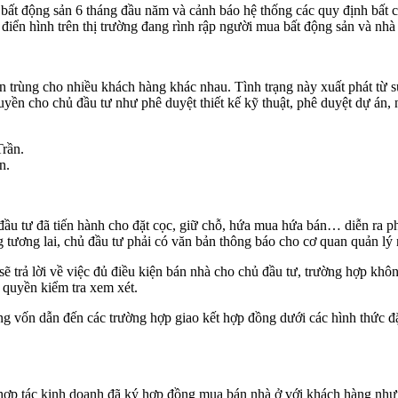
t động sản 6 tháng đầu năm và cảnh báo hệ thống các quy định bất cậ
điển hình trên thị trường đang rình rập người mua bất động sản và nhà 
bán trùng cho nhiều khách hàng khác nhau. Tình trạng này xuất phát từ
uyền cho chủ đầu tư như phê duyệt thiết kế kỹ thuật, phê duyệt dự án
n.
ầu tư đã tiến hành cho đặt cọc, giữ chỗ, hứa mua hứa bán… diễn ra ph
 tương lai, chủ đầu tư phải có văn bản thông báo cho cơ quan quản lý n
 trả lời về việc đủ điều kiện bán nhà cho chủ đầu tư, trường hợp không
 quyền kiểm tra xem xét.
ộng vốn dẫn đến các trường hợp giao kết hợp đồng dưới các hình thức
tư, hợp tác kinh doanh đã ký hợp đồng mua bán nhà ở với khách hàng n