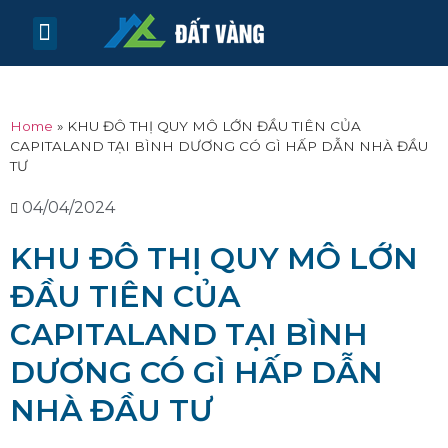
TRANG CHỦ
TIN TỨC
LIÊN HỆ
Home
»
KHU ĐÔ THỊ QUY MÔ LỚN ĐẦU TIÊN CỦA
CAPITALAND TẠI BÌNH DƯƠNG CÓ GÌ HẤP DẪN NHÀ ĐẦU
TƯ
04/04/2024
KHU ĐÔ THỊ QUY MÔ LỚN
ĐẦU TIÊN CỦA
CAPITALAND TẠI BÌNH
DƯƠNG CÓ GÌ HẤP DẪN
NHÀ ĐẦU TƯ