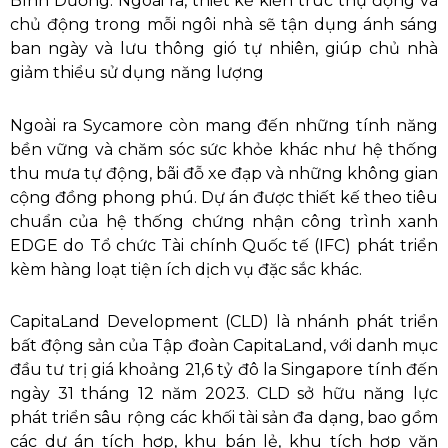
Bình Dương. Ngoài ra, thiết kế kiến trúc thụ động và
chủ động trong mỗi ngôi nhà sẽ tận dụng ánh sáng
ban ngày và lưu thông gió tự nhiên, giúp chủ nhà
giảm thiểu sử dụng năng lượng
Ngoài ra Sycamore còn mang đến những tính năng
bền vững và chăm sóc sức khỏe khác như hệ thống
thu mưa tự động, bãi đỗ xe đạp và những không gian
cộng đồng phong phú. Dự án được thiết kế theo tiêu
chuẩn của hệ thống chứng nhận công trình xanh
EDGE do Tổ chức Tài chính Quốc tế (IFC) phát triển
kèm hàng loạt tiện ích dịch vụ đặc sắc khác.
CapitaLand Development (CLD) là nhánh phát triển
bất động sản của Tập đoàn CapitaLand, với danh mục
đầu tư trị giá khoảng 21,6 tỷ đô la Singapore tính đến
ngày 31 tháng 12 năm 2023. CLD sở hữu năng lực
phát triển sâu rộng các khối tài sản đa dạng, bao gồm
các dự án tích hợp, khu bán lẻ, khu tích hợp văn