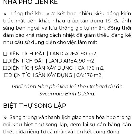
NHÀ PHỐ LIỀN KỀ
🔹 Tổng thể khu vực kết hợp nhiều kiểu dáng kiến
trúc mặt tiền khác nhau giúp tận dụng tối đa ánh
sáng bên ngoài và lưu thông gió tự nhiên, đồng thời
đảm bảo khả năng cách nhiệt để giảm thiểu đáng kể
nhu cầu sử dụng điện cho việc làm mát.
❑DIỆN TÍCH ĐẤT | LAND AREA: 90 m2
❑DIỆN TÍCH ĐẤT | LAND AREA: 90 m2
❑DIỆN TÍCH SÀN XÂY DỰNG | CA: 176 m2
❑DIỆN TÍCH SÀN XÂY DỰNG | CA: 176 m2
Phối cảnh Nhà phố liên kế The Orchard dự án
Sycamore Bình Dương.
BIỆT THỰ SONG LẬP
🔹 Sang trọng và thanh lịch giao thoa hòa hợp trong
nội khu biệt thự song lập, đem lại sự cân bằng cần
thiết giữa riêng tư cá nhân và liên kết cộng đồng