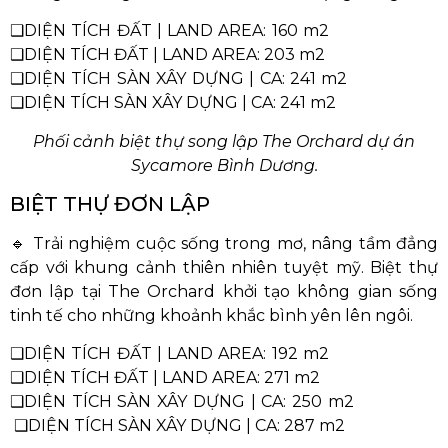
❑DIỆN TÍCH ĐẤT | LAND AREA: 160 m2
❑DIỆN TÍCH ĐẤT | LAND AREA: 203 m2
❑DIỆN TÍCH SÀN XÂY DỰNG | CA: 241 m2
❑DIỆN TÍCH SÀN XÂY DỰNG | CA: 241 m2
Phối cảnh biệt thự song lập The Orchard dự án
Sycamore Bình Dương.
BIỆT THỰ ĐƠN LẬP
🔹 Trải nghiệm cuộc sống trong mơ, nâng tầm đẳng
cấp với khung cảnh thiên nhiên tuyệt mỹ. Biệt thự
đơn lập tại The Orchard khởi tạo không gian sống
tinh tế cho những khoảnh khắc bình yên lên ngôi.
❑DIỆN TÍCH ĐẤT | LAND AREA: 192 m2
❑DIỆN TÍCH ĐẤT | LAND AREA: 271 m2
❑DIỆN TÍCH SÀN XÂY DỰNG | CA: 250 m2
❑DIỆN TÍCH SÀN XÂY DỰNG | CA: 287 m2