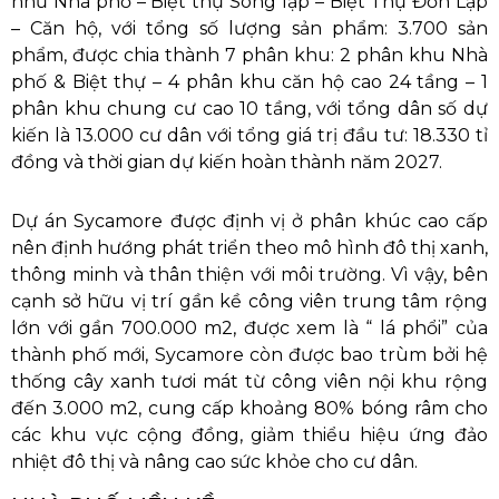
như Nhà phố – Biệt thự Song lập – Biệt Thự Đơn Lập
– Căn hộ, với tổng số lượng sản phẩm: 3.700 sản
phẩm, được chia thành 7 phân khu: 2 phân khu Nhà
phố & Biệt thự – 4 phân khu căn hộ cao 24 tầng – 1
phân khu chung cư cao 10 tầng, với tổng dân số dự
kiến là 13.000 cư dân với tổng giá trị đầu tư: 18.330 tỉ
đồng và thời gian dự kiến hoàn thành năm 2027.
Dự án Sycamore được định vị ở phân khúc cao cấp
nên định hướng phát triển theo mô hình đô thị xanh,
thông minh và thân thiện với môi trường. Vì vậy, bên
cạnh sở hữu vị trí gần kề công viên trung tâm rộng
lớn với gần 700.000 m2, được xem là “ lá phổi” của
thành phố mới, Sycamore còn được bao trùm bởi hệ
thống cây xanh tươi mát từ công viên nội khu rộng
đến 3.000 m2, cung cấp khoảng 80% bóng râm cho
các khu vực cộng đồng, giảm thiểu hiệu ứng đảo
nhiệt đô thị và nâng cao sức khỏe cho cư dân.