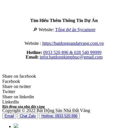
Tìm Hiểu Thêm Thông Tin Dự Án
🔎 Website:
Tổng dự án Sycamore
Website :
https://batdongsandatvang.com.vn
Hotline:
0933 520 896 &
028 540 99999
Email:
infor.
batdongkimphuc@gmail.com
Share on facebook
Facebook
Share on twitter
Twitter
Share on linkedin
LinkedIn
Bất động sản nhà đất vàng
Copyright © 2022 Bất Động Sản Nhà Đất Vàng
Email
Chat Zalo
Hotline: 0933 520 896