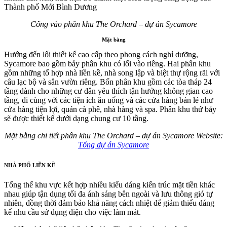
Thành phố Mới Bình Dương
Cổng vào phân khu The Orchard – dự án Sycamore
Mặt bằng
Hướng đến lối thiết kế cao cấp theo phong cách nghỉ dưỡng,
Sycamore bao gồm bảy phân khu có lối vào riêng. Hai phân khu
gồm những tổ hợp nhà liền kề, nhà song lập và biệt thự rộng rãi với
câu lạc bộ và sân vườn riêng. Bốn phân khu gồm các tòa tháp 24
tầng dành cho những cư dân yêu thích tận hưởng không gian cao
tầng, đi cùng với các tiện ích ăn uống và các cửa hàng bán lẻ như
cửa hàng tiện lợi, quán cà phê, nhà hàng và spa. Phân khu thứ bảy
sẽ được thiết kế dưới dạng chung cư 10 tầng.
Mặt bằng chi tiết phân khu The Orchard – dự án Sycamore Website:
Tổng dự án Sycamore
NHÀ PHỐ LIỀN KỀ
Tổng thể khu vực kết hợp nhiều kiểu dáng kiến trúc mặt tiền khác
nhau giúp tận dụng tối đa ánh sáng bên ngoài và lưu thông gió tự
nhiên, đồng thời đảm bảo khả năng cách nhiệt để giảm thiểu đáng
kể nhu cầu sử dụng điện cho việc làm mát.