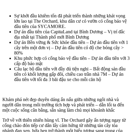
Sự khởi đầu khiêm tốn đã phát triển thành những khát vọng
lớn lao tại The Orchard, khu dân cư có vườn có cổng bảo vệ
đầu tiên của SYCAMORE.
Dự án đầu tiên của CapitaLand tại Bình Dương – Vị trí đắc
địa nhất tại Thành phố mới Bình Dương
Dự án Bền vững & Sức khỏe đầu tiên – Dự án đầu tiên với 1
cây trên một đơn vị – Dự án đầu tiên có độ che bóng cây >
80%
Khu phức hợp có cổng bảo vệ đầu tiên – Dự án đầu tiên với 3
cấp độ bảo mật
Câu lạc bộ đầu tiên với đầy đủ tiện nghi – Bất động sản đầu
tiên có khối lượng gấp đôi, chiều cao trần nhà 7M – Dự án
đầu tiên với tối đa 3 bãi đậu xe cho mỗi căn hộ
Khám phá nét đẹp duyên dáng ẩn nấu giữa những ngôi nhà và
người dân trong môi trường tích hợp và phát triển – dẫn lối ta đến
một cuộc sống cân bằng, sẵn sàng làm chủ mọi khoảnh khắc
Trở về với thiên nhiên hùng vĩ. The Orchard gây ấn tượng ngay từ
cổng chào đón tiếp cư dân lấy cảm hứng từ những tán cây tỏa
nhánh đan xen, hứa hẹn trở thành một biểu tượng sang trọng của