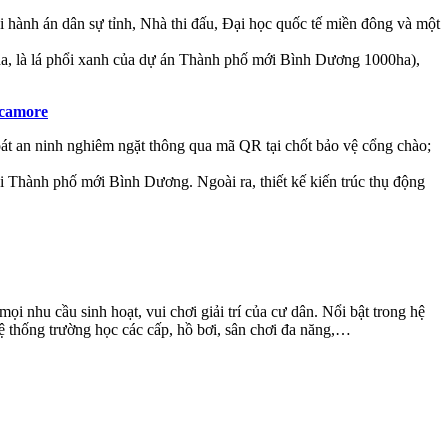
 hành án dân sự tỉnh, Nhà thi đấu, Đại học quốc tế miền đông và một
ha, là lá phổi xanh của dự án Thành phố mới Bình Dương 1000ha),
camore
oát an ninh nghiêm ngặt thông qua mã QR tại chốt bảo vệ cổng chào;
ại Thành phố mới Bình Dương. Ngoài ra, thiết kế kiến trúc thụ động
i nhu cầu sinh hoạt, vui chơi giải trí của cư dân. Nổi bật trong hệ
ệ thống trường học các cấp, hồ bơi, sân chơi đa năng,…