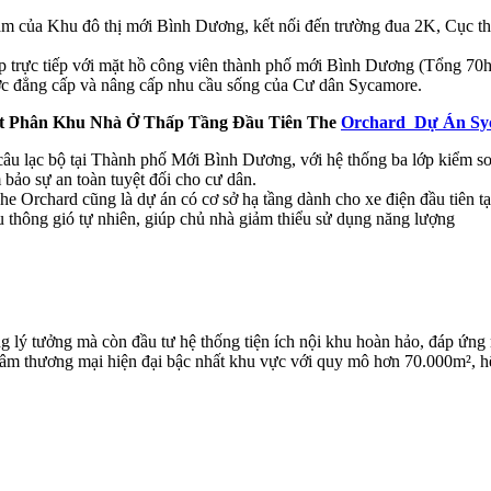
m của Khu đô thị mới Bình Dương, kết nối đến trường đua 2K, Cục thi
iáp trực tiếp với mặt hồ công viên thành phố mới Bình Dương (Tổng 70
ợc đẳng cấp và nâng cấp nhu cầu sống của Cư dân Sycamore.
t Phân Khu Nhà Ở Thấp Tầng Đầu Tiên The
Orchard Dự Án Sy
 câu lạc bộ tại Thành phố Mới Bình Dương, với hệ thống ba lớp kiểm s
bảo sự an toàn tuyệt đối cho cư dân.
he Orchard cũng là dự án có cơ sở hạ tầng dành cho xe điện đầu tiên t
u thông gió tự nhiên, giúp chủ nhà giảm thiểu sử dụng năng lượng
lý tưởng mà còn đầu tư hệ thống tiện ích nội khu hoàn hảo, đáp ứng mọ
 tâm thương mại hiện đại bậc nhất khu vực với quy mô hơn 70.000m², h