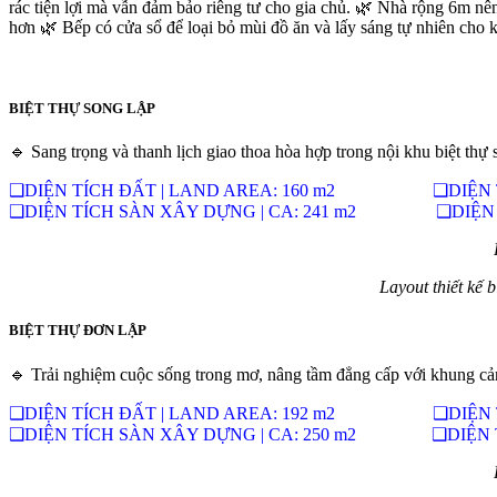
rác tiện lợi mà vẫn đảm bảo riêng tư cho gia chủ.
🌿
Nhà rộng 6m nên s
hơn
🌿
Bếp có cửa sổ để loại bỏ mùi đồ ăn và lấy sáng tự nhiên cho
BIỆT THỰ SONG LẬP
🔹 Sang trọng và thanh lịch giao thoa hòa hợp trong nội khu biệt thự 
❑DIỆN TÍCH ĐẤT | LAND AREA: 160 m2 ❑DIỆN TÍC
❑DIỆN TÍCH SÀN XÂY DỰNG | CA: 241 m2 ❑DIỆN TÍC
Layout thiết kế 
BIỆT THỰ ĐƠN LẬP
🔹 Trải nghiệm cuộc sống trong mơ, nâng tầm đẳng cấp với khung cảnh
❑DIỆN TÍCH ĐẤT | LAND AREA: 192 m2 ❑DIỆN TÍC
❑DIỆN TÍCH SÀN XÂY DỰNG | CA: 250 m2 ❑DIỆN TÍC