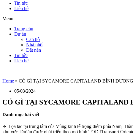
Tin tức
Liên hệ
Menu
Trang chủ
Dự án
Căn hộ
Nhà phố
Đất nền
Tin tức
Liên hệ
Home
»
CÓ GÌ TẠI SYCAMORE CAPITALAND BÌNH DƯƠN
05/03/2024
CÓ GÌ TẠI SYCAMORE CAPITALAND
Danh mục bài viết
🔹 Tọa lạc tại trung tâm của Vùng kinh tế trọng điểm phía Nam, Thành
khu vực. Dự án được phát triển theo mô hình TOD (Transport Oriented