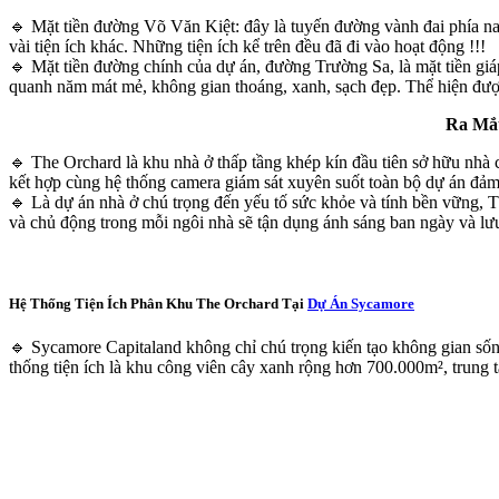
🔹 Mặt tiền đường Võ Văn Kiệt: đây là tuyến đường vành đai phía na
vài tiện ích khác. Những tiện ích kể trên đều đã đi vào hoạt động !!!
🔹 Mặt tiền đường chính của dự án, đường Trường Sa, là mặt tiền g
quanh năm mát mẻ, không gian thoáng, xanh, sạch đẹp. Thể hiện đư
Ra Mắ
🔹 The Orchard là khu nhà ở thấp tầng khép kín đầu tiên sở hữu nhà
kết hợp cùng hệ thống camera giám sát xuyên suốt toàn bộ dự án đảm 
🔹 Là dự án nhà ở chú trọng đến yếu tố sức khỏe và tính bền vững, T
và chủ động trong mỗi ngôi nhà sẽ tận dụng ánh sáng ban ngày và lư
Hệ Thống Tiện Ích Phân Khu The Orchard Tại
Dự Án Sycamore
🔹 Sycamore Capitaland không chỉ chú trọng kiến tạo không gian sống 
thống tiện ích là khu công viên cây xanh rộng hơn 700.000m², trung