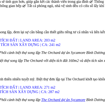
ẽ tinh gọn hơn, giúp gắn kết các thành viên trong gia đình
🌿
Thông t
 không gian bếp
🌿
Tất cả phòng ngủ, nhà vệ sinh đều có cửa sổ lấy khí 
song lập, đem lại sự cân bằng cần thiết giữa riêng tư cá nhân và liên k
H ĐẤT | LAND AREA: 203 m2
H SÀN XÂY DỰNG | CA: 241 m2
Phối cảnh biệt thự song lập The Orchard dự án Sycamore Bình Dương
biệt thự song lập The Orchard với diện tích đất 160m2 và diện tích sà
 thiên nhiên tuyệt mỹ. Biệt thự đơn lập tại The Orchard khởi tạo khô
H ĐẤT | LAND AREA: 271 m2
H SÀN XÂY DỰNG | CA: 287 m2
Phối cảnh biệt thự song lập
The Orchard dự án Sycamore
Bình Dương