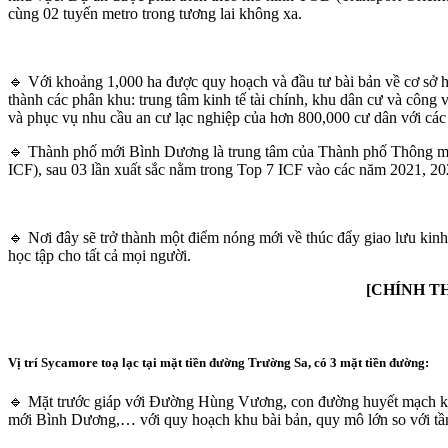
cùng 02 tuyến metro trong tương lai không xa.
🔹 Với khoảng 1,000 ha được quy hoạch và đầu tư bài bản về cơ sở
thành các phân khu: trung tâm kinh tế tài chính, khu dân cư và côn
và phục vụ nhu cầu an cư lạc nghiệp của hơn 800,000 cư dân với các d
🔹 Thành phố mới Bình Dương là trung tâm của Thành phố Thông mi
ICF), sau 03 lần xuất sắc nằm trong Top 7 ICF vào các năm 2021, 202
🔹 Nơi đây sẽ trở thành một điểm nóng mới về thúc đẩy giao lưu kinh
học tập cho tất cả mọi người.
[CHÍNH T
Vị trí Sycamore toạ lạc tại mặt tiền đường Trường Sa, có 3 mặt tiền đường:
🔹 Mặt trước giáp với Đường Hùng Vương, con đường huyết mạch kết n
mới Bình Dương,… với quy hoạch khu bài bản, quy mô lớn so với t