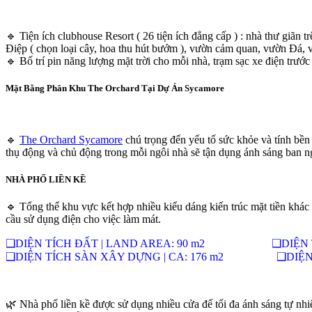
🔹 Tiện ích clubhouse Resort ( 26 tiện ích đẳng cấp ) : nhà thư giãn 
Điệp ( chọn loại cây, hoa thu hút bướm ), vườn cảm quan, vườn Đá,
🔹 Bố trí pin năng lượng mặt trời cho mỗi nhà, trạm sạc xe điện trước
Mặt Bằng Phân Khu The Orchard Tại Dự Án Sycamore
🔹
The Orchard Sycamore
chú trọng đến yếu tố sức khỏe và tính bền
thụ động và chủ động trong mỗi ngôi nhà sẽ tận dụng ánh sáng ban n
NHÀ PHỐ LIỀN KỀ
🔹 Tổng thể khu vực kết hợp nhiều kiểu dáng kiến trúc mặt tiền khác
cầu sử dụng điện cho việc làm mát.
❑DIỆN TÍCH ĐẤT | LAND AREA: 90 m2 ❑DIỆN TÍCH
❑DIỆN TÍCH SÀN XÂY DỰNG | CA: 176 m2 ❑DIỆN TÍ
🌿
Nhà phố liền kề được sử dụng nhiều cửa để tối đa ánh sáng tự nhiê