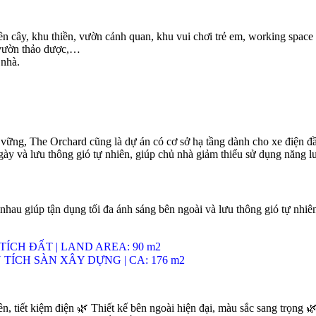
trên cây, khu thiền, vườn cảnh quan, khu vui chơi trẻ em, working space
 vườn thảo dược,…
 nhà.
 vững, The Orchard cũng là dự án có cơ sở hạ tầng dành cho xe điện đầ
gày và lưu thông gió tự nhiên, giúp chủ nhà giảm thiểu sử dụng năng 
 nhau giúp tận dụng tối đa ánh sáng bên ngoài và lưu thông gió tự nhi
 ĐẤT | LAND AREA: 90 m2
CH SÀN XÂY DỰNG | CA: 176 m2
n, tiết kiệm điện
🌿
Thiết kế bên ngoài hiện đại, màu sắc sang trọng
