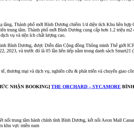
 hạ tầng, Thành phố mới Bình Dương chiếm 1/4 diện tích Khu liên hợp
g viên trung tâm. Thành phố mới Bình Dương cung cấp hơn 1.2 triệu m
ịch vụ và tiện ích chất lượng cao.
nh Bình Dương, được Diễn đàn Cộng đồng Thông minh Thế giới ICF v
2, 2023, và trước đó là 05 lần liên tiếp nằm trong danh sách Smart21 
 tế, thương mại và dịch vụ, nghiên cứu & phát triển và chuyển giao cô
HỨC NHẬN BOOKING]
THE ORCHARD – SYCAMORE
BÌNH
ối trung tâm hành chính tỉnh Bình Dương, kết nối Aeon Mall Canary, 
ầm khu vực miền nam