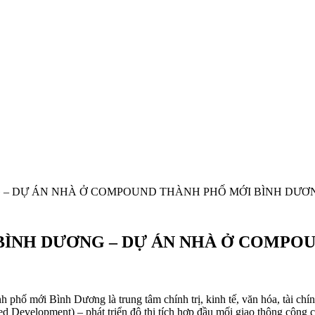
G – DỰ ÁN NHÀ Ở COMPOUND THÀNH PHỐ MỚI BÌNH DƯƠ
 BÌNH DƯƠNG – DỰ ÁN NHÀ Ở COMPO
 phố mới Bình Dương là trung tâm chính trị, kinh tế, văn hóa, tài chín
 Development) – phát triển đô thị tích hợp đầu mối giao thông công c