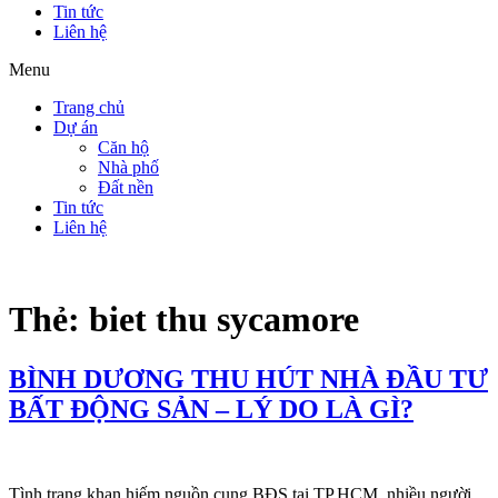
Tin tức
Liên hệ
Menu
Trang chủ
Dự án
Căn hộ
Nhà phố
Đất nền
Tin tức
Liên hệ
Thẻ:
biet thu sycamore
BÌNH DƯƠNG THU HÚT NHÀ ĐẦU TƯ
BẤT ĐỘNG SẢN – LÝ DO LÀ GÌ?
Tình trạng khan hiếm nguồn cung BĐS tại TP.HCM, nhiều người