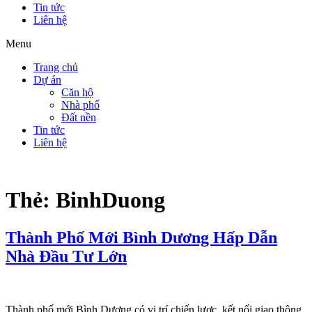
Tin tức
Liên hệ
Menu
Trang chủ
Dự án
Căn hộ
Nhà phố
Đất nền
Tin tức
Liên hệ
Thẻ:
BinhDuong
Thành Phố Mới Bình Dương Hấp Dẫn
Nhà Đầu Tư Lớn
Thành phố mới Bình Dương có vị trí chiến lược, kết nối giao thông