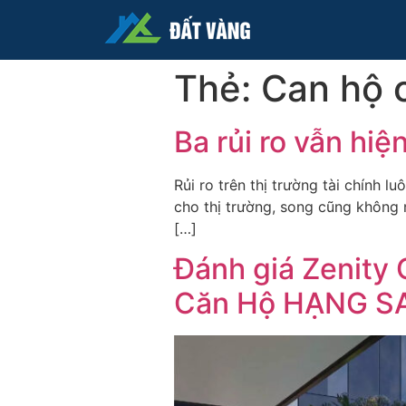
Thẻ:
Can hộ 
Ba rủi ro vẫn hiệ
Rủi ro trên thị trường tài chính 
cho thị trường, song cũng không nê
[…]
Đánh giá Zenity 
Căn Hộ HẠNG SA