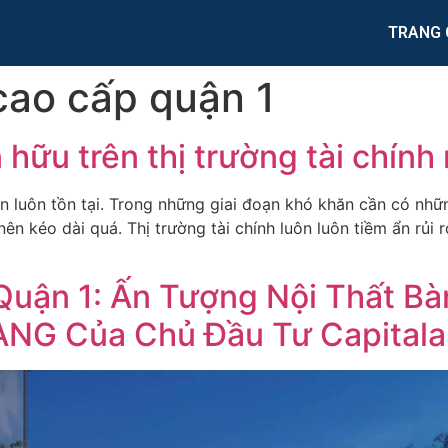
TRANG 
cao cấp quận 1
n hữu trên thị trường tài chí
luôn luôn tồn tại. Trong những giai đoạn khó khăn cần có nh
n kéo dài quá. Thị trường tài chính luôn luôn tiềm ẩn rủi r
Quận 1: Ấn Tượng Nội Thất Bà
NG Của Chủ Đầu Tư Capital