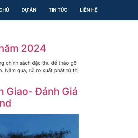
CHỦ
DỰ ÁN
TIN TỨC
LIÊN HỆ
nh năm 2024
ững chính sách đặc thù để tháo gỡ
o. Năm qua, rủi ro xuất phát từ thị
n Giao- Đánh Giá
and