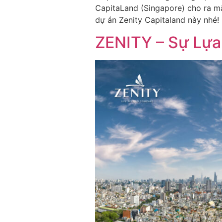
CapitaLand (Singapore) cho ra mắ
dự án Zenity Capitaland này nhé!
ZENITY – Sự Lựa