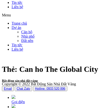
Tin tức
Liên hệ
Menu
Trang chủ
Dự án
Căn hộ
Nhà phố
Đất nền
Tin tức
Liên hệ
Thẻ:
Can ho The Global City
Bất động sản nhà đất vàng
Copyright © 2022 Bất Động Sản Nhà Đất Vàng
Email
Chat Zalo
Hotline: 0933 520 896
Gọi điện