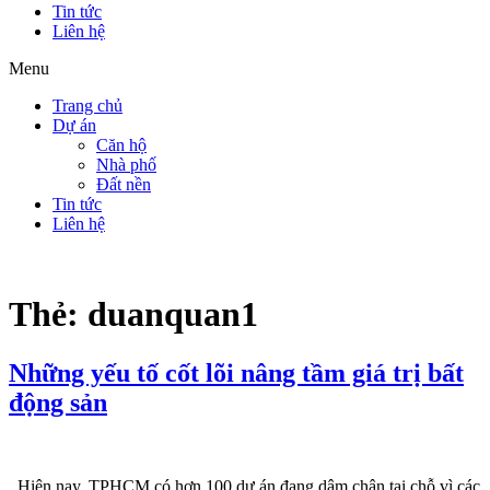
Tin tức
Liên hệ
Menu
Trang chủ
Dự án
Căn hộ
Nhà phố
Đất nền
Tin tức
Liên hệ
Thẻ:
duanquan1
Những yếu tố cốt lõi nâng tầm giá trị bất
động sản
Hiện nay, TPHCM có hơn 100 dự án đang dậm chân tại chỗ vì các