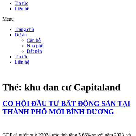
Tin tức
Liên hệ
Menu
Trang chủ
Dự án
Căn hộ
Nhà phố
Đất nền
Tin tức
Liên hệ
Thẻ:
khu dan cư Capitaland
CƠ HỘI ĐẦU TƯ BẤT ĐỘNG SẢN TẠI
THÀNH PHỐ MỚI BÌNH DƯƠNG
GDP cả nước quý I/2024 ước tính tăng 5.66% so với năm 2023, và