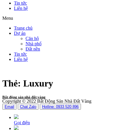
Tin tức
Liên hệ
Menu
Trang chủ
Dự án
Căn hộ
Nhà phố
Đất nền
Tin tức
Liên hệ
Thẻ:
Luxury
Bất động sản nhà đất vàng
Copyright © 2022 Bất Động Sản Nhà Đất Vàng
Email
Chat Zalo
Hotline: 0933 520 896
Gọi điện