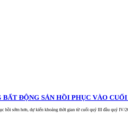
G BẤT ĐỘNG SẢN HỒI PHỤC VÀO CUỐ
ục hồi sớm hơn, dự kiến khoảng thời gian từ cuối quý III đầu quý IV/2