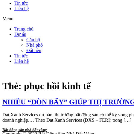
Tin tức
Liên hệ
Menu
Trang chủ
Dự án
Căn hộ
Nhà phố
Đất nền
Tin tức
Liên hệ
Thẻ:
phục hồi kinh tế
NHIỀU “ĐÒN BẨY” GIÚP THỊ TRƯỜN
Dat Xanh Services dự báo, thị trường bất động sản có thể kỳ vọng ph
doanh nghiệp,… Theo Dat Xanh Services (DXS – FERI) trong […]
Bất động sản nhà đất vàng
Copyright © 2022 Bất Động Sản Nhà Đất Vàng