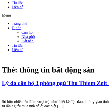
Tin tức
Liên hệ
Menu
Trang chủ
Dự án
Căn hộ
Nhà phố
Đất nền
Tin tức
Liên hệ
Thẻ:
thông tin bất động sản
Lý do căn hộ 3 phòng ngủ Thu Thiem Zeit 
Sở hữu nhiều ưu điểm vượt trội như thiết kế độc đáo, không gian tinh
tư lẫn người mua nhà để ở, đặc biệt […]