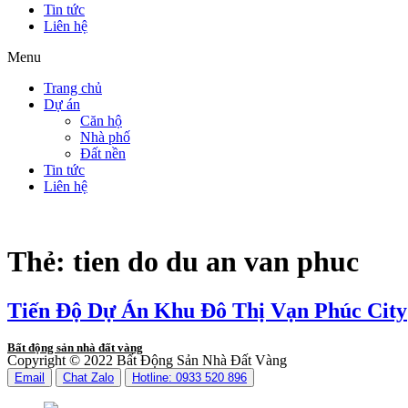
Tin tức
Liên hệ
Menu
Trang chủ
Dự án
Căn hộ
Nhà phố
Đất nền
Tin tức
Liên hệ
Thẻ:
tien do du an van phuc
Tiến Độ Dự Án Khu Đô Thị Vạn Phúc City
Bất động sản nhà đất vàng
Copyright © 2022 Bất Động Sản Nhà Đất Vàng
Email
Chat Zalo
Hotline: 0933 520 896