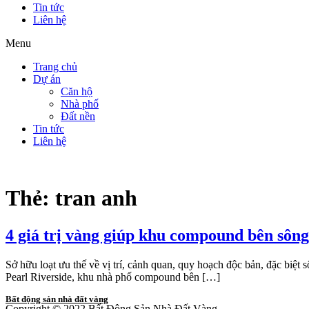
Tin tức
Liên hệ
Menu
Trang chủ
Dự án
Căn hộ
Nhà phố
Đất nền
Tin tức
Liên hệ
Thẻ:
tran anh
4 giá trị vàng giúp khu compound bên sông
Sở hữu loạt ưu thế về vị trí, cảnh quan, quy hoạch độc bản, đặc biệt
Pearl Riverside, khu nhà phố compound bên […]
Bất động sản nhà đất vàng
Copyright © 2022 Bất Động Sản Nhà Đất Vàng