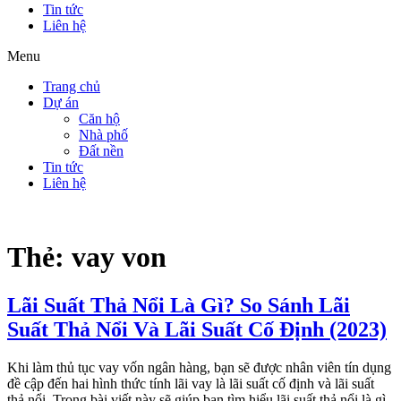
Tin tức
Liên hệ
Menu
Trang chủ
Dự án
Căn hộ
Nhà phố
Đất nền
Tin tức
Liên hệ
Thẻ:
vay von
Lãi Suất Thả Nổi Là Gì? So Sánh Lãi
Suất Thả Nổi Và Lãi Suất Cố Định (2023)
Khi làm thủ tục vay vốn ngân hàng, bạn sẽ được nhân viên tín dụng
đề cập đến hai hình thức tính lãi vay là lãi suất cố định và lãi suất
thả nổi. Trong bài viết này sẽ giúp bạn tìm hiểu lãi suất thả nổi là gì,