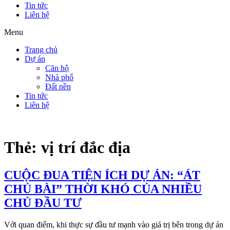
Tin tức
Liên hệ
Menu
Trang chủ
Dự án
Căn hộ
Nhà phố
Đất nền
Tin tức
Liên hệ
Thẻ:
vị trí đắc địa
CUỘC ĐUA TIỆN ÍCH DỰ ÁN: “ÁT
CHỦ BÀI” THỜI KHÓ CỦA NHIỀU
CHỦ ĐẦU TƯ
Với quan điểm, khi thực sự đầu tư mạnh vào giá trị bên trong dự án