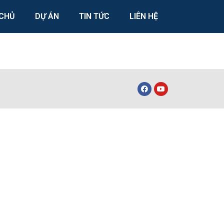
CHỦ
DỰ ÁN
TIN TỨC
LIÊN HỆ