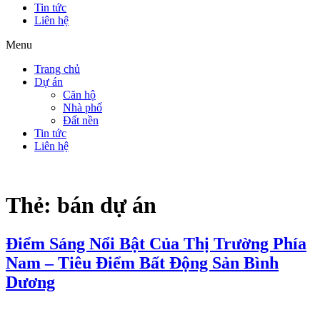
Tin tức
Liên hệ
Menu
Trang chủ
Dự án
Căn hộ
Nhà phố
Đất nền
Tin tức
Liên hệ
Thẻ:
bán dự án
Điểm Sáng Nổi Bật Của Thị Trường Phía
Nam – Tiêu Điểm Bất Động Sản Bình
Dương