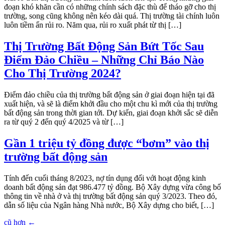
đoạn khó khăn cần có những chính sách đặc thù để tháo gỡ cho thị
trường, song cũng không nên kéo dài quá. Thị trường tài chính luôn
luôn tiềm ẩn rủi ro. Năm qua, rủi ro xuất phát từ thị […]
Thị Trường Bất Động Sản Bứt Tốc Sau
Điểm Đảo Chiều – Những Chỉ Báo Nào
Cho Thị Trường 2024?
Điểm đảo chiều của thị trường bất động sản ở giai đoạn hiện tại đã
xuất hiện, và sẽ là điểm khởi đầu cho một chu kì mới của thị trường
bất động sản trong thời gian tới. Dự kiến, giai đoạn khởi sắc sẽ diễn
ra từ quý 2 đến quý 4/2025 và từ […]
Gần 1 triệu tỷ đồng được “bơm” vào thị
trường bất động sản
Tính đến cuối tháng 8/2023, nợ tín dụng đối với hoạt động kinh
doanh bất động sản đạt 986.477 tỷ đồng. Bộ Xây dựng vừa công bố
thông tin về nhà ở và thị trường bất động sản quý 3/2023. Theo đó,
dẫn số liệu của Ngân hàng Nhà nước, Bộ Xây dựng cho biết, […]
cũ hơn
←