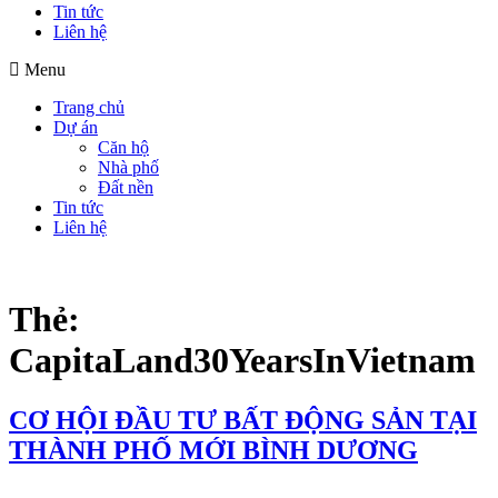
Tin tức
Liên hệ
Menu
Trang chủ
Dự án
Căn hộ
Nhà phố
Đất nền
Tin tức
Liên hệ
Thẻ:
CapitaLand30YearsInVietnam
CƠ HỘI ĐẦU TƯ BẤT ĐỘNG SẢN TẠI
THÀNH PHỐ MỚI BÌNH DƯƠNG