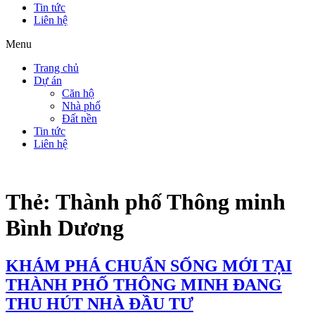
Tin tức
Liên hệ
Menu
Trang chủ
Dự án
Căn hộ
Nhà phố
Đất nền
Tin tức
Liên hệ
Thẻ:
Thành phố Thông minh
Bình Dương
KHÁM PHÁ CHUẨN SỐNG MỚI TẠI
THÀNH PHỐ THÔNG MINH ĐANG
THU HÚT NHÀ ĐẦU TƯ