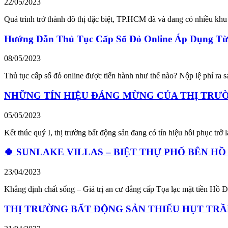
22/05/2023
Quá trình trở thành đô thị đặc biệt, TP.HCM đã và đang có nhiều khu
Hướng Dẫn Thủ Tục Cấp Sổ Đỏ Online Áp Dụng Từ
08/05/2023
Thủ tục cấp sổ đỏ online được tiến hành như thế nào? Nộp lệ phí ra
NHỮNG TÍN HIỆU ĐÁNG MỪNG CỦA THỊ TRƯ
05/05/2023
Kết thúc quý I, thị trường bất động sản đang có tín hiệu hồi phục trở l
🍀 SUNLAKE VILLAS – BIỆT THỰ PHỐ BÊN HỒ
23/04/2023
Khẳng định chất sống – Giá trị an cư đẳng cấp Tọa lạc mặt tiền Hồ 
THỊ TRƯỜNG BẤT ĐỘNG SẢN THIẾU HỤT TR