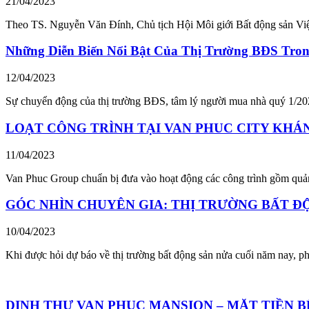
21/04/2023
Theo TS. Nguyễn Văn Đính, Chủ tịch Hội Môi giới Bất động sản Việt
Những Diễn Biến Nổi Bật Của Thị Trường BĐS Tron
12/04/2023
Sự chuyển động của thị trường BĐS, tâm lý người mua nhà quý 1/202
LOẠT CÔNG TRÌNH TẠI VAN PHUC CITY KHÁ
11/04/2023
Van Phuc Group chuẩn bị đưa vào hoạt động các công trình gồm quảng
GÓC NHÌN CHUYÊN GIA: THỊ TRƯỜNG BẤT ĐỘN
10/04/2023
Khi được hỏi dự báo về thị trường bất động sản nửa cuối năm nay, p
DINH THỰ VAN PHUC MANSION – MẶT TIỀN 