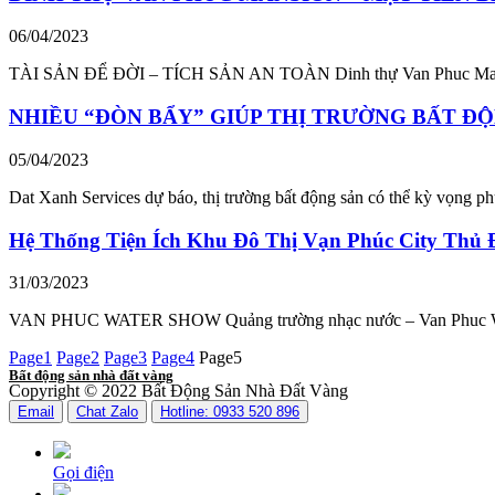
06/04/2023
TÀI SẢN ĐỂ ĐỜI – TÍCH SẢN AN TOÀN Dinh thự Van Phuc Mansion
NHIỀU “ĐÒN BẨY” GIÚP THỊ TRƯỜNG BẤT Đ
05/04/2023
Dat Xanh Services dự báo, thị trường bất động sản có thể kỳ vọng ph
Hệ Thống Tiện Ích Khu Đô Thị Vạn Phúc City Thủ
31/03/2023
VAN PHUC WATER SHOW Quảng trường nhạc nước – Van Phuc Water 
Page
1
Page
2
Page
3
Page
4
Page
5
Bất động sản nhà đất vàng
Copyright © 2022 Bất Động Sản Nhà Đất Vàng
Email
Chat Zalo
Hotline: 0933 520 896
Gọi điện