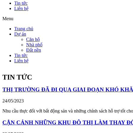
Tin tức
Liên hệ
Menu
Trang chủ
Dự án
Căn hộ
Nhà phố
Đất nền
Tin tức
Liên hệ
TIN TỨC
THỊ TRƯỜNG ĐÃ ĐI QUA GIAI ĐOẠN KHÓ KH
24/05/2023
Nhu cầu thực đối với bất động sản và những chính sách hỗ trợ tốt cho
CẬN CẢNH NHỮNG KHU ĐÔ THỊ LÀM THAY ĐỔ