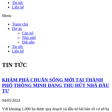
Tin tức
Liên hệ
Menu
Trang chủ
Dự án
Căn hộ
Nhà phố
Đất nền
Tin tức
Liên hệ
TIN TỨC
KHÁM PHÁ CHUẨN SỐNG MỚI TẠI THÀNH
PHỐ THÔNG MINH ĐANG THU HÚT NHÀ ĐẦU
TƯ
04/05/2024
Với khoảng 1,000 ha được quy hoạch và đầu tư bài bản về cơ sở hạ