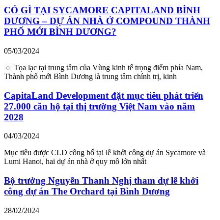
CÓ GÌ TẠI SYCAMORE CAPITALAND BÌNH
DƯƠNG – DỰ ÁN NHÀ Ở COMPOUND THÀNH
PHỐ MỚI BÌNH DƯƠNG?
05/03/2024
🔹 Tọa lạc tại trung tâm của Vùng kinh tế trọng điểm phía Nam,
Thành phố mới Bình Dương là trung tâm chính trị, kinh
CapitaLand Development đặt mục tiêu phát triển
27.000 căn hộ tại thị trường Việt Nam vào năm
2028
04/03/2024
Mục tiêu được CLD công bố tại lễ khởi công dự án Sycamore và
Lumi Hanoi, hai dự án nhà ở quy mô lớn nhất
Bộ trưởng Nguyễn Thanh Nghị tham dự lễ khởi
công dự án The Orchard tại Bình Dương
28/02/2024