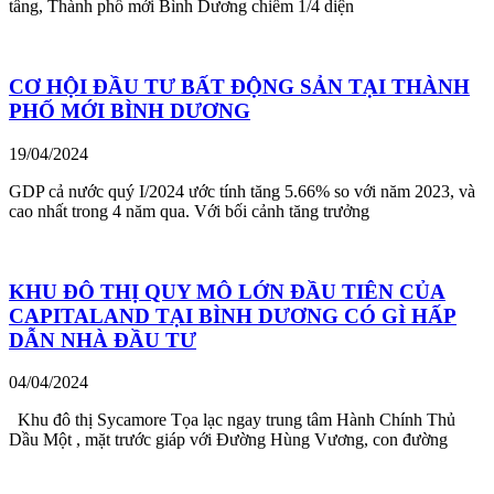
tầng, Thành phố mới Bình Dương chiếm 1/4 diện
CƠ HỘI ĐẦU TƯ BẤT ĐỘNG SẢN TẠI THÀNH
PHỐ MỚI BÌNH DƯƠNG
19/04/2024
GDP cả nước quý I/2024 ước tính tăng 5.66% so với năm 2023, và
cao nhất trong 4 năm qua. Với bối cảnh tăng trưởng
KHU ĐÔ THỊ QUY MÔ LỚN ĐẦU TIÊN CỦA
CAPITALAND TẠI BÌNH DƯƠNG CÓ GÌ HẤP
DẪN NHÀ ĐẦU TƯ
04/04/2024
Khu đô thị Sycamore Tọa lạc ngay trung tâm Hành Chính Thủ
Dầu Một , mặt trước giáp với Đường Hùng Vương, con đường