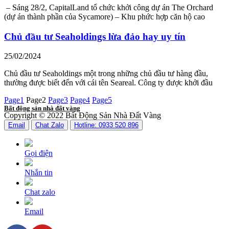
– Sáng 28/2, CapitalLand tổ chức khởi công dự án The Orchard
(dự án thành phần của Sycamore) – Khu phức hợp căn hộ cao
Chủ đầu tư Seaholdings lừa đảo hay uy tín
25/02/2024
Chủ đầu tư Seaholdings một trong những chủ đầu tư hàng đầu,
thường được biết đến với cái tên Seareal. Công ty được khởi đầu
Page
1
Page
2
Page
3
Page
4
Page
5
Bất động sản nhà đất vàng
Copyright © 2022 Bất Động Sản Nhà Đất Vàng
Email
Chat Zalo
Hotline: 0933 520 896
Gọi điện
Nhắn tin
Chat zalo
Email